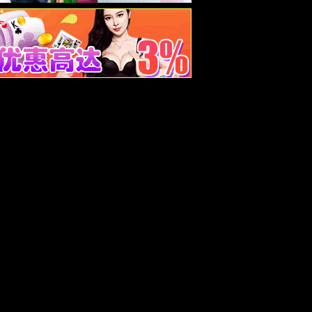
配件
锚固
水平旋喷
地质勘查
土壤取样
土壤修复
地下水取样
工程勘查