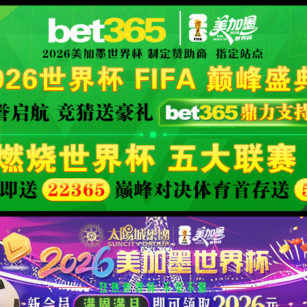
2026 World Cup
公告
急抢险设备
环保取样钻机
岩心钻机
搅拌机
工程
水利工程
信息公开制度
员工招聘