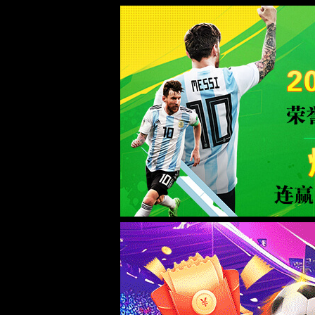
oddsportal足球数据-官方中文网站-
首页
▼
走进oddsportal足球数据
▼
公司简介
发展历程
产品研革
公司动态
行业资讯
视频专区
通知
产品中心
▼
多管旋喷钻机(MJS)
旋喷钻机
高压注浆泵
锚固钻机
隧道钻机
应
工程案例
▼
基坑工程
市政工程
隧道工程
环保工程
抢险工程
尾矿工程
勘探
商机共享
▼
工程信息
机长招募
设备求购
设备转让
设备租赁
信息公开
▼
企业概况
社会责任
企业重大事项
企业经营管理
重要人事变动
oddsportal足球数据云平台
▼
联系我们
▼