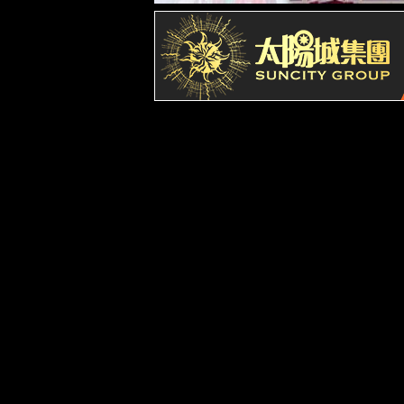
首页

工程案例

基坑工程

杭州富阳区某工地MJS钻机摆喷
杭州富阳区某工地MJS钻机摆喷程序升级
标签：
MJS钻机主机
MJS钻机厂家
MJS钻机批发
上一篇：长沙某工地DGZ-150L改水平钻机进行MJS基础加固施
* 特此声明
1.凡注明来源"oddsportal足球数据”的所有文字、图片和音
2.本网转载并注明自其它来源的作品，目的在于传递更多信息
3.如涉及作品内容、版权等问题，请在作品发表之日起一周内
项目介绍
项目名称：杭州富阳区某工地MJS钻机摆喷程序升级
使用设备：MJS钻机主机
项目时间：2025-03-03
热门资讯
5月28日-30日，2026西藏・林芝工程建设博览会在林芝工程建设展览中心
字化解决方案亮相 C 馆 A601 展位，以60余年专精特新积淀
oddsportal足球数据与西安航空学院签署校企合作协议
2021年参加“中国探矿者年会”的领导、专家参观我oddsportal
真情服务暖人心 客户认可赠锦旗—oddsportal足球数据