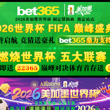
2026 World Cup
公告
急抢险设备
环保取样钻机
岩心钻机
搅拌机
工程
水利工程
信息公开制度
员工招聘