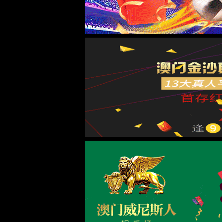
综合搜索 /
搜索型号