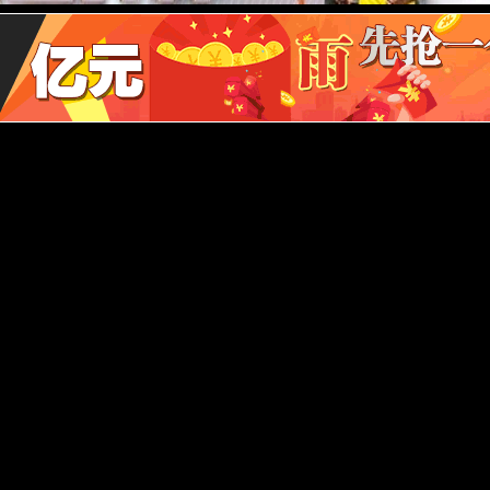
程序升级
工
下一篇：苏州某工地MJS钻机摆喷程序升级
视频资料，版权均属oddsportal足球数据网站所有。若需转载需
，并不代表本网赞同其观点。其他媒体、网站或个人从本网转载
与本公司联系，否则视为放弃相关权利。
盛大举办。oddsportal足球数据-官方中文网站-2026 World
，助力高原工程建设高质量发展。
足球数据公司