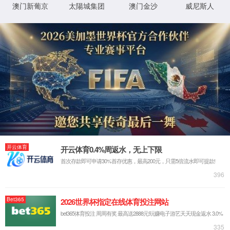
信息公开制度
员工招聘
oddsportal足球数据云平台
▼
联系我们
▼
综合搜索 /
搜索型号