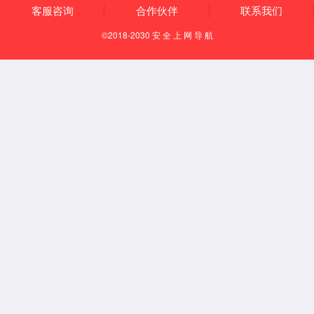
资讯中心
聚焦oddsportal足球数据，熟悉行业动态，第一时间了解您身边
的oddsportal足球数据，了解oddsportal足球数据发展过程中的实
时动态和重大事迹
首页

信息公开

社会责任

oddsportal足球数据坚决落实消费
帮扶任务,为助力乡村振兴贡献企业力量
oddsportal足球数据坚决落实消费帮扶任务,为助力乡村振兴贡献
企业力量
2022-11-14
来源：西安办
阅读数：7132
oddsportal足球数据坚决贯彻习近平总书记关于实施乡村振兴战
略重要讲话精神，牢固树立助力乡村振兴事业的社会责任感和使
命感，认真落实集团公司关于消费帮扶工作的决策部署。三年来
采购18.19万元帮扶产品用于公司员工食堂。以实际行动助推消
费帮扶任务落地落实，为巩固拓展脱贫攻坚成果、助力乡村振兴
有效衔接，践行oddsportal足球数据社会责任。
标签：
上一篇：2020年，oddsportal足球数据对新型冠状病毒疫情防控