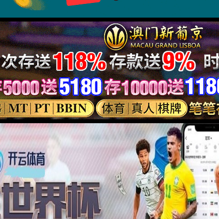
ddsportal足球数据，了解oddsportal足球数据发展过程中的