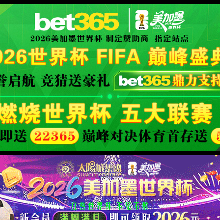
2026 World Cup
公告
急抢险设备
环保取样钻机
岩心钻机
搅拌机
工程
水利工程
信息公开制度
员工招聘