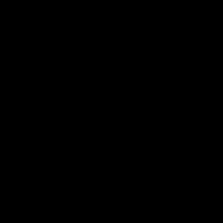
按产品类型检索产品：
立即搜索