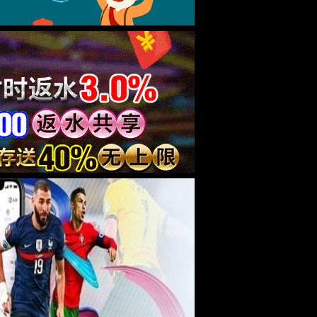
实时动态和重大事迹