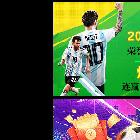
oddsportal足球数据-官方中文网站-
首页
▼
走进oddsportal足球数据
▼
公司简介
发展历程
产品研革
公司动态
行业资讯
视频专区
通知
产品中心
▼
多管旋喷钻机(MJS)
旋喷钻机
高压注浆泵
锚固钻机
隧道钻机
应
工程案例
▼
基坑工程
市政工程
隧道工程
环保工程
抢险工程
尾矿工程
勘探
商机共享
▼
工程信息
机长招募
设备求购
设备转让
设备租赁
信息公开
▼
企业概况
社会责任
企业重大事项
企业经营管理
重要人事变动
oddsportal足球数据云平台
▼
联系我们
▼