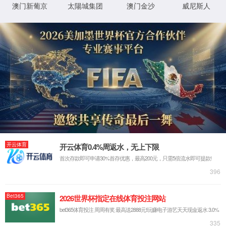
信息公开制度
员工招聘
oddsportal足球数据云平台
▼
联系我们
▼
综合搜索 /
搜索型号