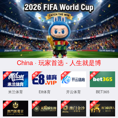
oddsportal足球数据-官方中文网
站-2026 World Cup
首页
▼
走进oddsportal足球数据
▼
公司简介
发展历程
产品研革
公司动态
行业资讯
视频专区
通知
公告
产品中心
▼
多管旋喷钻机(MJS)
旋喷钻机
高压注浆泵
锚固钻机
隧道钻机
应
急抢险设备
环保取样钻机
岩心钻机
搅拌机
工程案例
▼
基坑工程
市政工程
隧道工程
环保工程
抢险工程
尾矿工程
勘探
工程
水利工程
商机共享
▼
工程信息
机长招募
设备求购
设备转让
设备租赁
信息公开
▼
企业概况
社会责任
企业重大事项
企业经营管理
重要人事变动