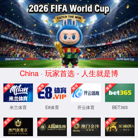
oddsportal足球数据-官方中文网
站-2026 World Cup
首页
▼
走进oddsportal足球数据
▼
公司简介
发展历程
产品研革
公司动态
行业资讯
视频专区
通知
公告
产品中心
▼
多管旋喷钻机(MJS)
旋喷钻机
高压注浆泵
锚固钻机
隧道钻机
应
急抢险设备
环保取样钻机
岩心钻机
搅拌机
工程案例
▼
基坑工程
市政工程
隧道工程
环保工程
抢险工程
尾矿工程
勘探
工程
水利工程
商机共享
▼
工程信息
机长招募
设备求购
设备转让
设备租赁
信息公开
▼
企业概况
社会责任
企业重大事项
企业经营管理
重要人事变动