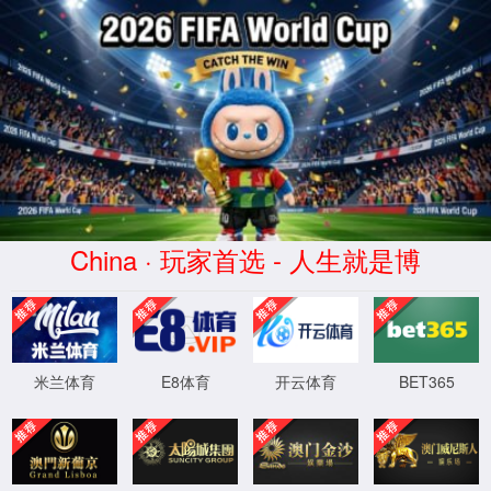
oddsportal足球数据-官方中文网
站-2026 World Cup
首页
▼
走进oddsportal足球数据
▼
公司简介
发展历程
产品研革
公司动态
行业资讯
视频专区
通知
公告
产品中心
▼
多管旋喷钻机(MJS)
旋喷钻机
高压注浆泵
锚固钻机
隧道钻机
应
急抢险设备
环保取样钻机
岩心钻机
搅拌机
工程案例
▼
基坑工程
市政工程
隧道工程
环保工程
抢险工程
尾矿工程
勘探
工程
水利工程
商机共享
▼
工程信息
机长招募
设备求购
设备转让
设备租赁
信息公开
▼
企业概况
社会责任
企业重大事项
企业经营管理
重要人事变动