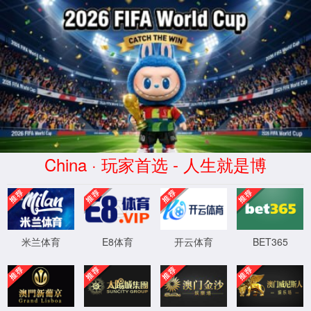
oddsportal足球数据-官方中文网
站-2026 World Cup
首页
▼
走进oddsportal足球数据
▼
公司简介
发展历程
产品研革
公司动态
行业资讯
视频专区
通知
公告
产品中心
▼
多管旋喷钻机(MJS)
旋喷钻机
高压注浆泵
锚固钻机
隧道钻机
应
急抢险设备
环保取样钻机
岩心钻机
搅拌机
工程案例
▼
基坑工程
市政工程
隧道工程
环保工程
抢险工程
尾矿工程
勘探
工程
水利工程
商机共享
▼
工程信息
机长招募
设备求购
设备转让
设备租赁
信息公开
▼
企业概况
社会责任
企业重大事项
企业经营管理
重要人事变动