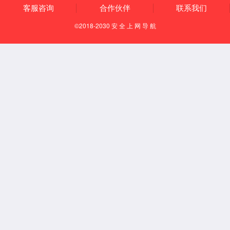
资讯中心
聚焦oddsportal足球数据，熟悉行业动态，第一时间了解您身边
的oddsportal足球数据，了解oddsportal足球数据发展过程中的实
时动态和重大事迹
首页

地质勘探

地质勘探
安定镇地质勘探工程
2016年10月某工地使用oddsportal足球数据 XY-44B 型岩芯钻机进
行地质勘探工程作业，oddsportal足球数据始终追求至善凭技术
开拓市场，凭服务树立形象。后续该工程取得圆满成功。
勘探工程
|
2016-10-11
热门资讯
oddsportal足球数据与西安航空学院签署校企合作协议