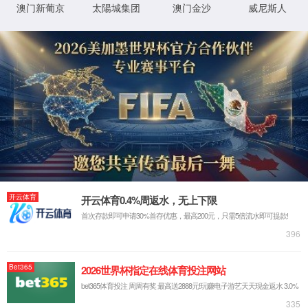
信息公开制度
员工招聘
oddsportal足球数据云平台
▼
联系我们
▼
综合搜索 /
搜索型号