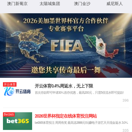
信息公开制度
员工招聘
oddsportal足球数据云平台
▼
联系我们
▼
综合搜索 /
搜索型号