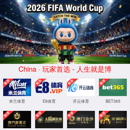
oddsportal足球数据-官方中文网
站-2026 World Cup
首页
▼
走进oddsportal足球数据
▼
公司简介
发展历程
产品研革
公司动态
行业资讯
视频专区
通知
公告
产品中心
▼
多管旋喷钻机(MJS)
旋喷钻机
高压注浆泵
锚固钻机
隧道钻机
应
急抢险设备
环保取样钻机
岩心钻机
搅拌机
工程案例
▼
基坑工程
市政工程
隧道工程
环保工程
抢险工程
尾矿工程
勘探
工程
水利工程
商机共享
▼
工程信息
机长招募
设备求购
设备转让
设备租赁
信息公开
▼
企业概况
社会责任
企业重大事项
企业经营管理
重要人事变动